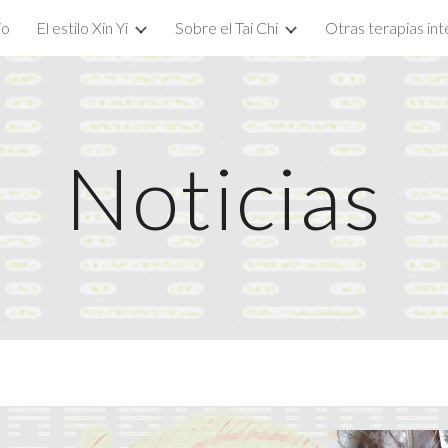
io
El estilo Xin Yi
Sobre el Tai Chi
Otras terapias int
ip to main content
Skip to navigat
Noticias