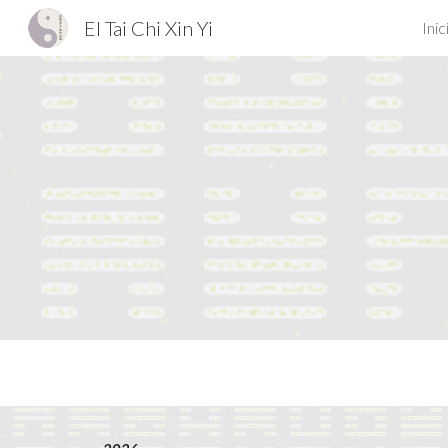
El Tai Chi Xin Yi
Inic
Sk