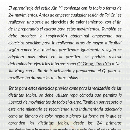
El aprendizaje del estilo Xin Yi comienza con la tabla o forma de
24 movimientos. Antes de empezar cualquier sesión de Tai Chi se
realizaran una serie de
ejercicios de calentamiento
, con el fin
de ir preparando el cuerpo para estos movimientos. También se
debe practicar la
respiración
abdominal empezando por
ejercicios sencillos para ir realizando otros de mayor dificultad
según aumente el nivel del practicante. Igualmente y según se
adquiera mas nivel en la practica, se podrán realizar
determinados ejercicios internos como
Qi Gong
,
Dao Yin
o Nei
Jia Kung con el fin de ir activando y preparando el Qi para su
movilización durante las distintas tablas.
Tanto para estos ejercicios previos como para la realización de las
distintas tablas, se debe utilizar ropa cómoda que permita la
libertad de movimientos de todo el cuerpo. También por respeto a
este arte milenario se recomienda una indumentaria adecuada
como un kimono de color negro o blanco. La forma en la que se
aprenden las distintas tablas, desde los 24 primeros
movimientos a la espada, es gradual no parándose al principio en