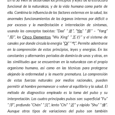
En el Su Wen se desarrollan los principios y leyes de la estructura
funcional de la naturaleza, y de la vida humana como parte de
ella. Combina la influencia de los factores externos en la salud, los
anormales funcionamientos de los órganos internos por déficit o
por excesos y la manifestación e interrelación de síntomas,
usando los conceptos taoístas: “Dao” “道”, “
Yin
” “荫” – “Yang”
“阳”, los
Cinco Elementos
“Wu Xing” “五行” y el sistema de
canales por donde circula la energía “
Qi
” “气”. Permite adentrarse
en la comprensión de estos principios, leyes y energías. En los
constantes y alternantes periodos de dominio de unos y otras, en
las similitudes que se encuentran en la naturaleza con el propio
organismo humano, así como en las técnicas para protegerse
alejando la enfermedad y la muerte prematura. La comprensión
de estas fuerzas naturales por medios racionales, pueden
permitir al hombre permanecer o volver al equilibrio y la salud. El
método de diagnostico empleado es la toma del pulso y su
interpretación. Los cuatro principales pulsos son: superficial “Fu”
“浮”, profundo “Chén” “沉”, lento “Chí” “迟” y rápido “Shu” “倏”.
Aunque otros tipos de variaciones del pulso son también