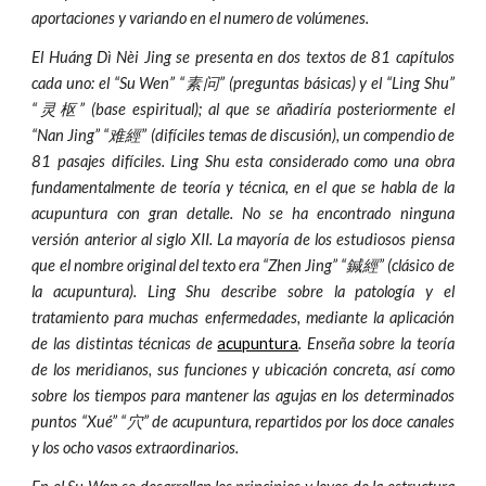
aportaciones y variando en el numero de volúmenes.
El Huáng Dì Nèi Jing se presenta en dos textos de 81 capítulos
cada uno: el “Su Wen” “素问” (preguntas básicas) y el “Ling Shu”
“灵枢” (base espiritual); al que se añadiría posteriormente el
“Nan Jing” “难經” (difíciles temas de discusión), un compendio de
81 pasajes difíciles. Ling Shu esta considerado como una obra
fundamentalmente de teoría y técnica, en el que se habla de la
acupuntura con gran detalle. No se ha encontrado ninguna
versión anterior al siglo XII. La mayoría de los estudiosos piensa
que el nombre original del texto era “Zhen Jing” “鍼經” (clásico de
la acupuntura). Ling Shu describe sobre la patología y el
tratamiento para muchas enfermedades, mediante la aplicación
de las distintas técnicas de
acupuntura
. Enseña sobre la teoría
de los meridianos, sus funciones y ubicación concreta, así como
sobre los tiempos para mantener las agujas en los determinados
puntos “Xué” “穴” de acupuntura, repartidos por los doce canales
y los ocho vasos extraordinarios.