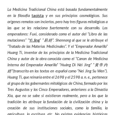
La Medicina Tradicional China está basada fundamentalmente
en la filosofía
taoísta
y en sus principios cosmológicos. Sus
orígenes remotos son inciertos, pero hay tres figuras mitológicas a
las que se les relaciona fuertemente con su desarrollo. Los
emperadores: Fuxi, considerado como el autor del “Libro de las
mutaciones”
“
Yi Jing
”
“易經”. Shennong al que se le atribuye el
“Tratado de las Materias Medicinales”. Y el “Emperador Amarillo”
Huang Ti, inventor de los principios de la Medicina Tradicional
China y autor de la obra conocida como el “Canon de Medicina
Interna del Emperador Amarillo” “Huáng Dì Nèi Jing” “黄帝内
經”(transcrito en los textos en español como “Nei Jing Su Wen”).
Huang Ti, que reinaría entre el 2698 y el 2598 a. n. e., pertenece
al grupo de los gobernantes mitológicos de China, formado por los
Tres Augustos y los Cinco Emperadores, anteriores a la Dinastía
Xia, que no se sabe si existieron realmente, pero a los que la
tradición les atribuye la fundación de la civilización china y la
creación de sus instituciones sociales, como la familia, la
agricultura, la escritura, etc. No existen evidencias históricas