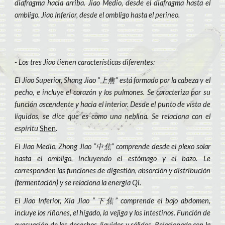
diafragma hacia arriba. Jiao Medio, desde el diafragma hasta el
ombligo. Jiao Inferior, desde el ombligo hasta el perineo.
- Los tres Jiao tienen características diferentes:
El Jiao Superior, Shang Jiao “上焦” está formado por la cabeza y el
pecho, e incluye el corazón y los pulmones. Se caracteriza por su
función ascendente y hacia el interior. Desde el punto de vista de
líquidos, se dice que es como una neblina. Se relaciona con el
espíritu
Shen
.
El Jiao Medio, Zhong Jiao “中焦” comprende desde el plexo solar
hasta el ombligo, incluyendo el estómago y el bazo. Le
corresponden las funciones de digestión, absorción y distribución
(fermentación) y se relaciona la energía Qi.
El Jiao Inferior, Xia Jiao “下焦” comprende el bajo abdomen,
incluye los riñones, el hígado, la vejiga y los intestinos. Función de
evacuación de los desechos, líquidos y sólidos. Relacionado con la