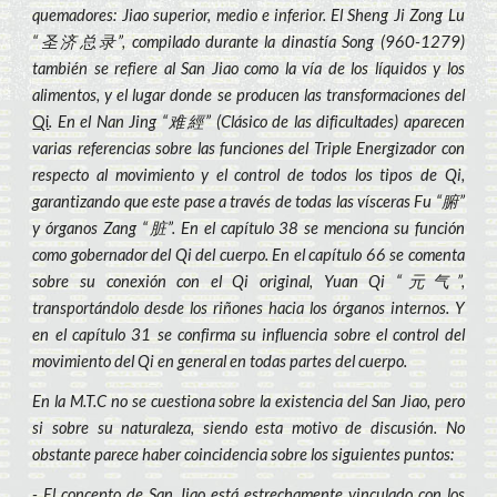
quemadores: Jiao superior, medio e inferior. El Sheng Ji Zong Lu
“圣济总录”, compilado durante la dinastía Song (960-1279)
también se refiere al San Jiao como la vía de los líquidos y los
alimentos, y el lugar donde se producen las transformaciones del
Qi
. En el Nan Jing “难經” (Clásico de las dificultades) aparecen
varias referencias sobre las funciones del Triple Energizador con
respecto al movimiento y el control de todos los tipos de Qi,
garantizando que este pase a través de todas las vísceras Fu “腑”
y órganos Zang “脏”. En el capítulo 38 se menciona su función
como gobernador del Qi del cuerpo. En el capítulo 66 se comenta
sobre su conexión con el Qi original, Yuan Qi “元气”,
transportándolo desde los riñones hacia los órganos internos. Y
en el capítulo 31 se confirma su influencia sobre el control del
movimiento del Qi en general en todas partes del cuerpo.
En la M.T.C no se cuestiona sobre la existencia del San Jiao, pero
si sobre su naturaleza, siendo esta motivo de discusión. No
obstante parece haber coincidencia sobre los siguientes puntos:
- El concepto de San Jiao está estrechamente vinculado con los