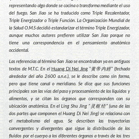
representando algo donde se cocina o transforma mediante el uso
del fuego. San Jiao se ha traducido como Triple Recalentador,
Triple Energizador o Triple Función. La Organización Mundial de
la Salud O.M.S decidió estandarizar el término Triple Energizador,
aunque muchos autores prefieren utilizar San Jiao porque no
tiene una correspondencia en el pensamiento anatómico
occidental.
Las referencias al término San Jiao se encontraban ya en antiguos
textos de M.T.C. En el
Huang Di Nei Jing
“黄帝内經” (fechado
alrededor del año 2600 a.n.e.), se le describe como sin forma,
pero que tiene canal o meridiano. Se dice que sus funciones
principales son las vías del paso y procesamiento de los líquidos y
alimentos, y se citan los órganos que corresponden con su
ubicación anatómica. En el Ling Shu Jing “灵枢经” (una de las
dos partes que componen el Huang Di Nei Jing) se relaciona con
el metabolismo del agua. Se describen las trayectorias
convergentes y divergentes que sigue la distribución de los
fluidos por el cuerpo a los diferentes órganos a través de los tres