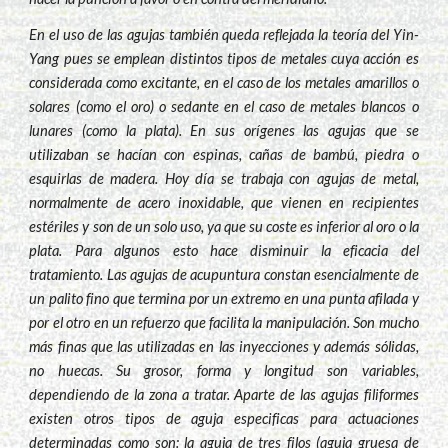
En el uso de las agujas también queda reflejada la teoría del Yin-
Yang pues se emplean distintos tipos de metales cuya acción es
considerada como excitante, en el caso de los metales amarillos o
solares (como el oro) o sedante en el caso de metales blancos o
lunares (como la plata). En sus orígenes las agujas que se
utilizaban se hacían con espinas, cañas de bambú, piedra o
esquirlas de madera. Hoy día se trabaja con agujas de metal,
normalmente de acero inoxidable, que vienen en recipientes
estériles y son de un solo uso, ya que su coste es inferior al oro o la
plata. Para algunos esto hace disminuir la eficacia del
tratamiento. Las agujas de acupuntura constan esencialmente de
un palito fino que termina por un extremo en una punta afilada y
por el otro en un refuerzo que facilita la manipulación. Son mucho
más finas que las utilizadas en las inyecciones y además sólidas,
no huecas. Su grosor, forma y longitud son variables,
dependiendo de la zona a tratar. Aparte de las agujas filiformes
existen otros tipos de aguja especificas para actuaciones
determinadas como son: la aguja de tres filos (aguja gruesa de