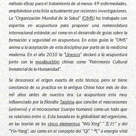
método eficaz para el tratamiento de al menos 49 enfermedades,
ampliándose esta lista actualmente por recientes investigaciones.
La “Organización Mundial de la Salud” (
OMS
) ha trabajado con
expertos en acupuntura para proponer una nomenclatura
internacional estándar, así como en el desarrollo de guías sobre la
formación y seguridad en acupuntura. En estas guías la “OMS”
anima a la aceptación de esta disciplina por parte de la medicina
moderna. En el año 2010 la “
Unesco
” declaró a la acupuntura
junto con la
moxibustión
chinas como “Patrimonio Cultural
Inmaterial de la Humanidad”.
Se desconoce el origen exacto de esta técnica, pero se tiene
constancia de su practica en la antigua China hace más de dos
mil años antes de nuestra era. La acupuntura esta muy
influenciada por la filosofía
Taoísta
que concibe el macrocosmos
(universo) y el microcosmos (cuerpo humano) como un todo que
se relaciona entre sí. Esta basada en la globalidad del organismo,
en las teorías de los
cinco elementos
“Wǔ Xíng” “五行” y del
“Yin-Yang”, así como en el concepto del “Qi” “气” o energía vital