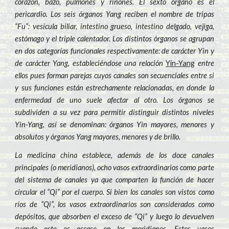
corazón, bazo, pulmones y riñones. El sexto órgano es el
pericardio. Los seis órganos Yang reciben el nombre de tripas
“Fu”: vesícula biliar, intestino grueso, intestino delgado, vejiga,
estómago y el triple calentador. Los distintos órganos se agrupan
en dos categorías funcionales respectivamente: de carácter Yin y
de carácter Yang, estableciéndose una relación
Yin-Yang
entre
ellos pues forman parejas cuyos canales son secuenciales entre si
y sus funciones están estrechamente relacionadas, en donde la
enfermedad de uno suele afectar al otro. Los órganos se
subdividen a su vez para permitir distinguir distintos niveles
Yin-Yang, así se denominan: órganos Yin mayores, menores y
absolutos y órganos Yang mayores, menores y de brillo.
La medicina china establece, además de los doce canales
principales (o meridianos), ocho vasos extraordinarios como parte
del sistema de canales ya que comparten la función de hacer
circular el “Qi” por el cuerpo. Si bien los canales son vistos como
ríos de “Qi”, los vasos extraordinarios son considerados como
depósitos, que absorben el exceso de “Qi” y luego lo devuelven
cuando este es escaso en los meridianos. Estos vasos