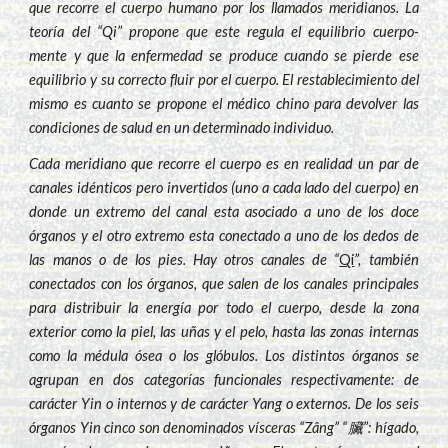
que recorre el cuerpo humano por los llamados meridianos. La
teoría del “Qi” propone que este regula el equilibrio cuerpo-
mente y que la enfermedad se produce cuando se pierde ese
equilibrio y su correcto fluir por el cuerpo. El restablecimiento del
mismo es cuanto se propone el médico chino para devolver las
condiciones de salud en un determinado individuo.
Cada meridiano que recorre el cuerpo es en realidad un par de
canales idénticos pero invertidos (uno a cada lado del cuerpo) en
donde un extremo del canal esta asociado a uno de los doce
órganos y el otro extremo esta conectado a uno de los dedos de
las manos o de los pies. Hay otros canales de “
Qi
”, también
conectados con los órganos, que salen de los canales principales
para distribuir la energía por todo el cuerpo, desde la zona
exterior como la piel, las uñas y el pelo, hasta las zonas internas
como la médula ósea o los glóbulos. Los distintos órganos se
agrupan en dos categorías funcionales respectivamente: de
carácter Yin o internos y de carácter Yang o externos. De los seis
órganos Yin cinco son denominados vísceras “Zâng” “臟”: hígado,